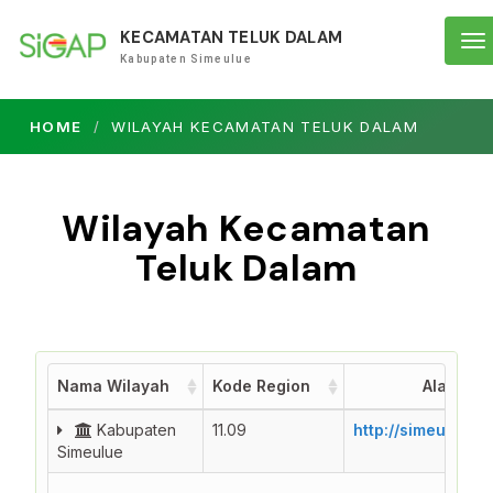
KECAMATAN TELUK DALAM
To
Kabupaten Simeulue
na
HOME
WILAYAH KECAMATAN TELUK DALAM
Wilayah Kecamatan
Teluk Dalam
Nama Wilayah
Kode Region
Alamat S
Nama Wilayah
Kode Region
Alamat S
Kabupaten
11.09
http://simeulue.s
Simeulue