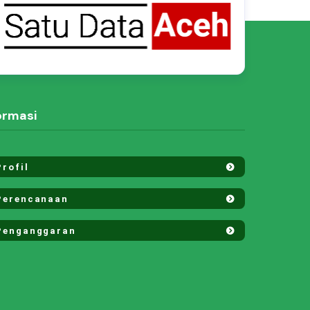
ormasi
rofil
erencanaan
enganggaran